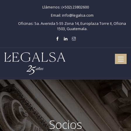
Llámenos:
(+502) 23802600
Email:
info@legalsa.com
Oficinas:
5a. Avenida 5-55 Zona 14, Europlaza Torre II, Oficina
1503, Guatemala.
Toggle
naviga
Socios