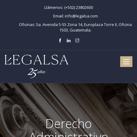
Llámenos:
(+502) 23802600
Email:
info@legalsa.com
Oficinas:
5a. Avenida 5-55 Zona 14, Europlaza Torre II, Oficina
1503, Guatemala.
Toggle
naviga
Derecho
Administrativo